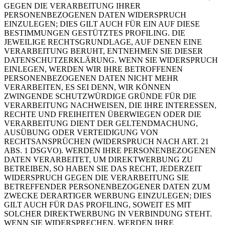
GEGEN DIE VERARBEITUNG IHRER
PERSONENBEZOGENEN DATEN WIDERSPRUCH
EINZULEGEN; DIES GILT AUCH FÜR EIN AUF DIESE
BESTIMMUNGEN GESTÜTZTES PROFILING. DIE
JEWEILIGE RECHTSGRUNDLAGE, AUF DENEN EINE
VERARBEITUNG BERUHT, ENTNEHMEN SIE DIESER
DATENSCHUTZERKLÄRUNG. WENN SIE WIDERSPRUCH
EINLEGEN, WERDEN WIR IHRE BETROFFENEN
PERSONENBEZOGENEN DATEN NICHT MEHR
VERARBEITEN, ES SEI DENN, WIR KÖNNEN
ZWINGENDE SCHUTZWÜRDIGE GRÜNDE FÜR DIE
VERARBEITUNG NACHWEISEN, DIE IHRE INTERESSEN,
RECHTE UND FREIHEITEN ÜBERWIEGEN ODER DIE
VERARBEITUNG DIENT DER GELTENDMACHUNG,
AUSÜBUNG ODER VERTEIDIGUNG VON
RECHTSANSPRÜCHEN (WIDERSPRUCH NACH ART. 21
ABS. 1 DSGVO). WERDEN IHRE PERSONENBEZOGENEN
DATEN VERARBEITET, UM DIREKTWERBUNG ZU
BETREIBEN, SO HABEN SIE DAS RECHT, JEDERZEIT
WIDERSPRUCH GEGEN DIE VERARBEITUNG SIE
BETREFFENDER PERSONENBEZOGENER DATEN ZUM
ZWECKE DERARTIGER WERBUNG EINZULEGEN; DIES
GILT AUCH FÜR DAS PROFILING, SOWEIT ES MIT
SOLCHER DIREKTWERBUNG IN VERBINDUNG STEHT.
WENN SIE WIDERSPRECHEN, WERDEN IHRE